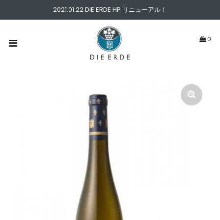
2021.01.22 DIE ERDE HP リニューアル！
ABOUT
0
PICK UP
WINE TYPE
PRICE
NEWS & BLOG
CONTACT