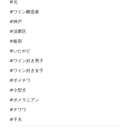
#元
#ワイン醸造家
#神戸
#須磨区
#板宿
#いたやど
#ワイン好き男子
#ワイン好き女子
#ポメチワ
#小型犬
#ポメラニアン
#チワワ
#子犬