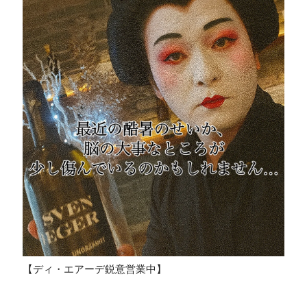
【ディ・エアーデ鋭意営業中】